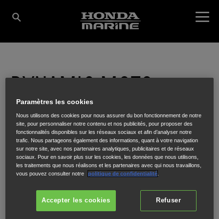
DYNAMIC MOTO-
Paramètres les cookies
NAUTIC
Nous utilisons des cookies pour nous assurer du bon fonctionnement de notre
site, pour personnaliser notre contenu et nos publicités, pour proposer des
fonctionnalités disponibles sur les réseaux sociaux et afin d’analyser notre
trafic. Nous partageons également des informations, quant à votre navigation
sur notre site, avec nos partenaires analytiques, publicitaires et de réseaux
5 Route du Moulin des soeurs
,
ARS-EN-RE
,
17590
sociaux. Pour en savoir plus sur les cookies, les données que nous utilisons,
les traitements que nous réalisons et les partenaires avec qui nous travaillons,
vous pouvez consulter notre
politique de confidentialité
.
Accepter les cookies
Refuser
ITINÉRAIRE