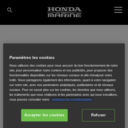
SARL FORMADO
Paramètres les cookies
Nous utilisons des cookies pour nous assurer du bon fonctionnement de notre
32 Carénage chantier Forbin
,
POINTE-A-PITRE
,
97110
site, pour personnaliser notre contenu et nos publicités, pour proposer des
fonctionnalités disponibles sur les réseaux sociaux et afin d’analyser notre
trafic. Nous partageons également des informations, quant à votre navigation
sur notre site, avec nos partenaires analytiques, publicitaires et de réseaux
sociaux. Pour en savoir plus sur les cookies, les données que nous utilisons,
les traitements que nous réalisons et les partenaires avec qui nous travaillons,
vous pouvez consulter notre
politique de confidentialité
.
ITINÉRAIRE
SITE INTERNET
Accepter les cookies
Refuser