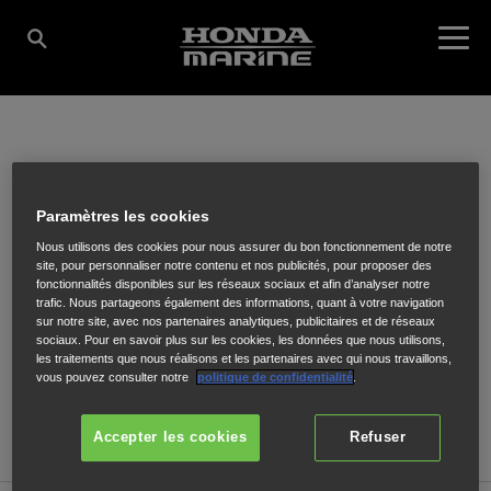
AZUR BOAT CONSEIL
Paramètres les cookies
Nous utilisons des cookies pour nous assurer du bon fonctionnement de notre
1876 Carraire de Madame REVERDIT
,
FREJUS
,
83600
site, pour personnaliser notre contenu et nos publicités, pour proposer des
fonctionnalités disponibles sur les réseaux sociaux et afin d’analyser notre
trafic. Nous partageons également des informations, quant à votre navigation
sur notre site, avec nos partenaires analytiques, publicitaires et de réseaux
sociaux. Pour en savoir plus sur les cookies, les données que nous utilisons,
les traitements que nous réalisons et les partenaires avec qui nous travaillons,
vous pouvez consulter notre
politique de confidentialité
.
ITINÉRAIRE
SITE INTERNET
Accepter les cookies
Refuser