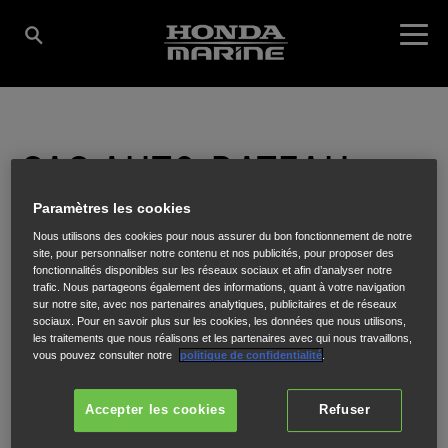
SAS AUTO BATEAU
Paramètres les cookies
VENDEEN
Nous utilisons des cookies pour nous assurer du bon fonctionnement de notre
site, pour personnaliser notre contenu et nos publicités, pour proposer des
fonctionnalités disponibles sur les réseaux sociaux et afin d’analyser notre
trafic. Nous partageons également des informations, quant à votre navigation
sur notre site, avec nos partenaires analytiques, publicitaires et de réseaux
39 Rue du port
,
BEAUVOIR SUR MER
,
85230
sociaux. Pour en savoir plus sur les cookies, les données que nous utilisons,
les traitements que nous réalisons et les partenaires avec qui nous travaillons,
vous pouvez consulter notre
politique de confidentialité
.
Accepter les cookies
Refuser
ITINÉRAIRE