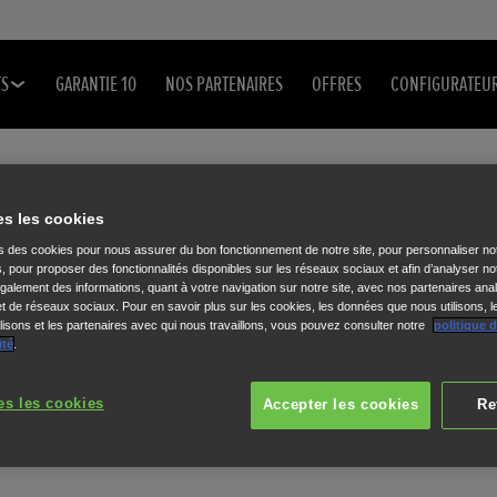
TS
GARANTIE 10
NOS PARTENAIRES
OFFRES
CONFIGURATEU
es les cookies
E
ns des cookies pour nous assurer du bon fonctionnement de notre site, pour personnaliser no
s, pour proposer des fonctionnalités disponibles sur les réseaux sociaux et afin d’analyser not
alement des informations, quant à votre navigation sur notre site, avec nos partenaires anal
 et de réseaux sociaux. Pour en savoir plus sur les cookies, les données que nous utilisons, l
isons et les partenaires avec qui nous travaillons, vous pouvez consulter notre
politique 
ité
.
es les cookies
Accepter les cookies
Re