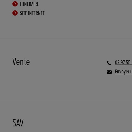
ITINÉRAIRE
SITE INTERNET
Vente
02 97 55
Envoyer 
SAV