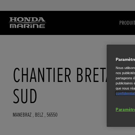
PRODUI
Paramètr
CHANTIER BRETAGN
Nous utiliso
nos publicité
partageons ég
publicitaires
SUD
que nous réal
confidential
Paramètr
MANEBRAZ
,
BELZ
,
56550