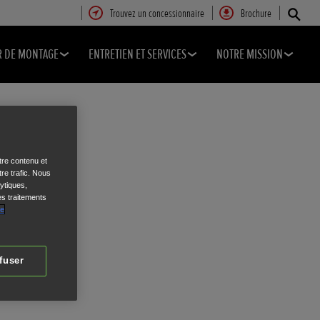
Trouvez un concessionnaire
Brochure
R DE MONTAGE
ENTRETIEN ET SERVICES
NOTRE MISSION
tre contenu et
re trafic. Nous
ytiques,
es traitements
de
fuser